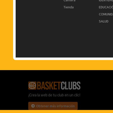
Cantera
IDENTIDA
Tienda
EDUCACI
COMUNID
SALUD
¡Crea la web de tu club en un clic!
Obtener más información