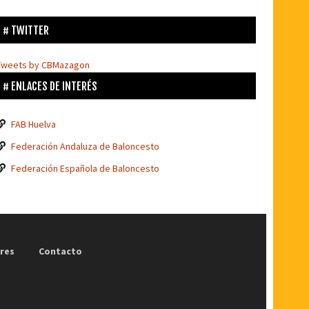
TWITTER
Tweets by CBMazagon
ENLACES DE INTERÉS
FAB Huelva
Federación Andaluza de Baloncesto
Federación Española de Baloncesto
res
Contacto