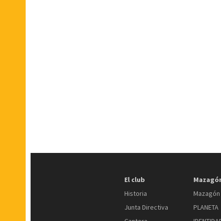
El club
Mazagón
Historia
Mazagón 
Junta Directiva
PLANETA