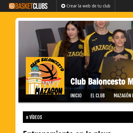
Crear la web de tu club
Club Baloncesto 
Saltar
INICIO
EL CLUB
MAZAGÓN 
al
contenido
VÍDEOS