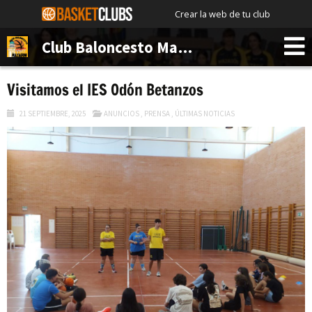
Crear la web de tu club
Club Baloncesto Mazagón
Visitamos el IES Odón Betanzos
21 SEPTIEMBRE, 2025
ANUNCIOS
,
PRENSA
,
ÚLTIMAS NOTICIAS